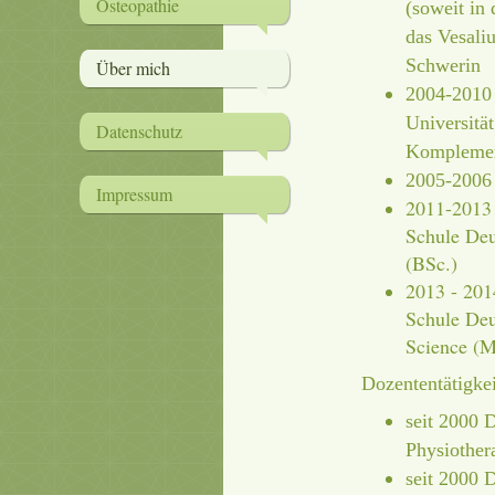
Osteopathie
(soweit in 
das Vesaliu
Schwerin
Über mich
2004-2010 
Universitä
Datenschutz
Komplemen
2005-2006 
Impressum
2011-2013 
Schule Deu
(BSc.)
2013 - 201
Schule Deu
Science (M
Dozententätigkei
seit 2000 
Physiother
seit 2000 