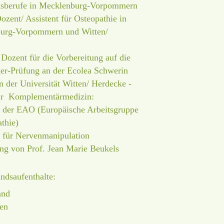
tsberufe in Mecklenburg-Vorpommern
Dozent/ Assistent für Osteopathie in
rg-Vorpommern und Witten/
Dozent für die Vorbereitung auf die
ker-Prüfung an der Ecolea Schwerin
n der Universität Witten/ Herdecke -
ür Komplementärmedizin:
t der EAO (Europäische Arbeitsgruppe
athie)
t für Nervenmanipulation
ung von Prof. Jean Marie Beukels
andsaufenthalte:
and
en