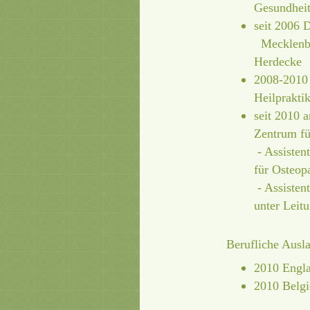
Gesundhei
seit 2006 
Mecklenbu
Herdecke
2008-2010 
Heilprakti
seit 2010 a
Zentrum f
- Assisten
für Osteop
- Assisten
unter Leit
Berufliche Ausl
2010 Engl
2010 Belgi