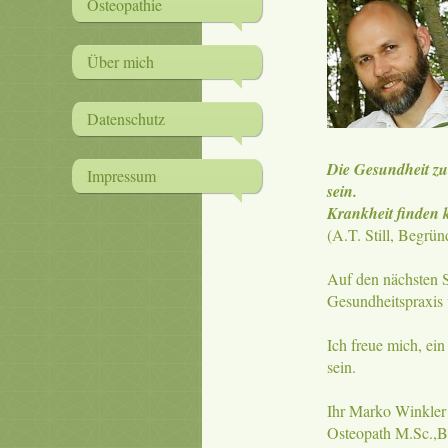
Osteopathie
Über mich
Datenschutz
Die Gesundheit zu
Impressum
sein.
Krankheit finden 
(A.T. Still, Begrü
Auf den nächsten S
Gesundheitspraxis 
Ich freue mich, ei
sein.
Ihr Marko Winkler
Osteopath M.Sc.,B